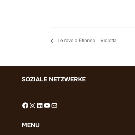
Le rêve d’Etienne – Violetta
SOZIALE NETZWERKE
Facebook
Instagram
LinkedIn
YouTube
E-Mail
MENU